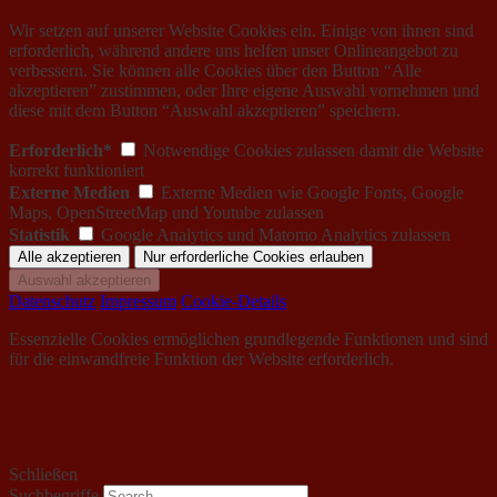
Wir setzen auf unserer Website Cookies ein. Einige von ihnen sind
erforderlich, während andere uns helfen unser Onlineangebot zu
verbessern. Sie können alle Cookies über den Button “Alle
akzeptieren” zustimmen, oder Ihre eigene Auswahl vornehmen und
diese mit dem Button “Auswahl akzeptieren” speichern.
Erforderlich*
Notwendige Cookies zulassen damit die Website
korrekt funktioniert
Externe Medien
Externe Medien wie Google Fonts, Google
Maps, OpenStreetMap und Youtube zulassen
Statistik
Google Analytics und Matomo Analytics zulassen
Datenschutz
Impressum
Cookie-Details
Essenzielle Cookies ermöglichen grundlegende Funktionen und sind
für die einwandfreie Funktion der Website erforderlich.
Schließen
Suchbegriffe