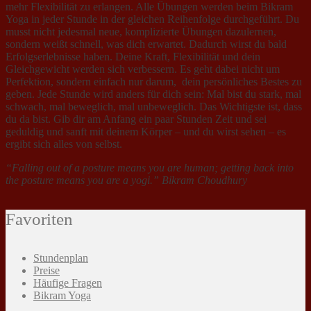
mehr Flexibilität zu erlangen. Alle Übungen werden beim Bikram
Yoga in jeder Stunde in der gleichen Reihenfolge durchgeführt. Du
musst nicht jedesmal neue, komplizierte Übungen dazulernen,
sondern weißt schnell, was dich erwartet. Dadurch wirst du bald
Erfolgserlebnisse haben. Deine Kraft, Flexibilität und dein
Gleichgewicht werden sich verbessern. Es geht dabei nicht um
Perfektion, sondern einfach nur darum, dein persönliches Bestes zu
geben. Jede Stunde wird anders für dich sein: Mal bist du stark, mal
schwach, mal beweglich, mal unbeweglich. Das Wichtigste ist, dass
du da bist. Gib dir am Anfang ein paar Stunden Zeit und sei
geduldig und sanft mit deinem Körper – und du wirst sehen – es
ergibt sich alles von selbst.
“Falling out of a posture means you are human; getting back into
the posture means you are a yogi.” Bikram Choudhury
Favoriten
Stundenplan
Preise
Häufige Fragen
Bikram Yoga