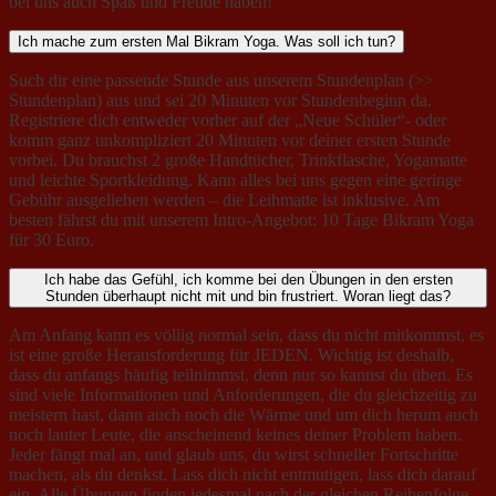
bei uns auch Spaß und Freude haben!
Ich mache zum ersten Mal Bikram Yoga. Was soll ich tun?
Such dir eine passende Stunde aus unserem Stundenplan (>>
Stundenplan) aus und sei 20 Minuten vor Stundenbeginn da.
Registriere dich entweder vorher auf der „Neue Schüler“- oder
komm ganz unkompliziert 20 Minuten vor deiner ersten Stunde
vorbei. Du brauchst 2 große Handtücher, Trinkflasche, Yogamatte
und leichte Sportkleidung. Kann alles bei uns gegen eine geringe
Gebühr ausgeliehen werden – die Leihmatte ist inklusive. Am
besten fährst du mit unserem Intro-Angebot: 10 Tage Bikram Yoga
für 30 Euro.
Ich habe das Gefühl, ich komme bei den Übungen in den ersten
Stunden überhaupt nicht mit und bin frustriert. Woran liegt das?
Am Anfang kann es völlig normal sein, dass du nicht mitkommst, es
ist eine große Herausforderung für JEDEN. Wichtig ist deshalb,
dass du anfangs häufig teilnimmst, denn nur so kannst du üben. Es
sind viele Informationen und Anforderungen, die du gleichzeitig zu
meistern hast, dann auch noch die Wärme und um dich herum auch
noch lauter Leute, die anscheinend keines deiner Problem haben.
Jeder fängt mal an, und glaub uns, du wirst schneller Fortschritte
machen, als du denkst. Lass dich nicht entmutigen, lass dich darauf
ein. Alle Übungen finden jedesmal nach der gleichen Reihenfolge