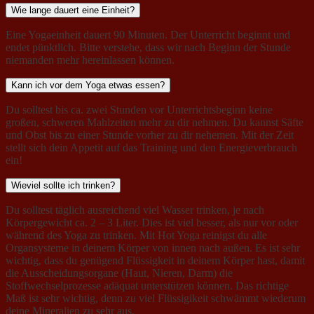
Wie lange dauert eine Einheit?
Eine Yogaeinheit dauert 90 Minuten. Der Unterricht beginnt und
endet pünktlich. Bitte verstehe, dass wir nach Beginn der Stunde
niemanden mehr hereinlassen können.
Kann ich vor dem Yoga etwas essen?
Du solltest bis ca. zwei Stunden vor Unterrichtsbeginn keine
großen, schweren Mahlzeiten mehr zu dir nehmen. Du kannst Säfte
und Obst bis zu einer Stunde vorher zu dir nehemen. Mit der Zeit
stellt sich dein Appetit auf das Training und den Energieverbrauch
ein!
Wieviel sollte ich trinken?
Du solltest täglich ausreichend viel Wasser trinken, je nach
Körpergewicht ca. 2 – 3 Liter. Dies ist viel besser, als nur vor oder
während des Yoga zu trinken. Mit Hot Yoga reinigst du alle
Organsysteme in deinem Körper von innen nach außen. Es ist sehr
wichtig, dass du genügend Flüssigkeit in deinem Körper hast, damit
die Ausscheidungsorgane (Haut, Nieren, Darm) die
Stoffwechselprozesse adäquat unterstützen können. Das richtige
Maß ist sehr wichtig, denn zu viel Flüssigikeit schwämmt wiederum
deine Mineralien zu sehr aus.