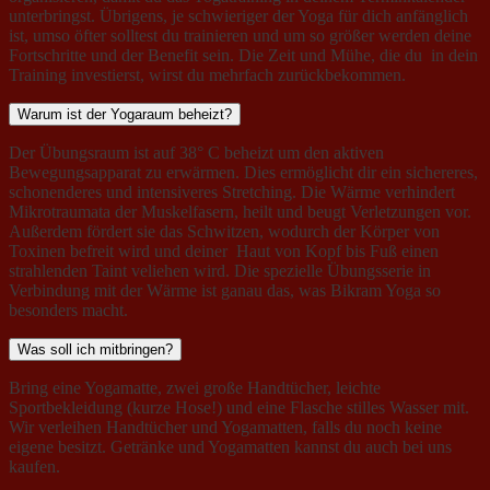
unterbringst. Übrigens, je schwieriger der Yoga für dich anfänglich
ist, umso öfter solltest du trainieren und um so größer werden deine
Fortschritte und der Benefit sein. Die Zeit und Mühe, die du in dein
Training investierst, wirst du mehrfach zurückbekommen.
Warum ist der Yogaraum beheizt?
Der Übungsraum ist auf 38° C beheizt um den aktiven
Bewegungsapparat zu erwärmen. Dies ermöglicht dir ein sichereres,
schonenderes und intensiveres Stretching. Die Wärme verhindert
Mikrotraumata der Muskelfasern, heilt und beugt Verletzungen vor.
Außerdem fördert sie das Schwitzen, wodurch der Körper von
Toxinen befreit wird und deiner Haut von Kopf bis Fuß einen
strahlenden Taint veliehen wird. Die spezielle Übungsserie in
Verbindung mit der Wärme ist ganau das, was Bikram Yoga so
besonders macht.
Was soll ich mitbringen?
Bring eine Yogamatte, zwei große Handtücher, leichte
Sportbekleidung (kurze Hose!) und eine Flasche stilles Wasser mit.
Wir verleihen Handtücher und Yogamatten, falls du noch keine
eigene besitzt. Getränke und Yogamatten kannst du auch bei uns
kaufen.