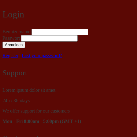
Login
Benutzername
Passwort
Anmelden
Register
|
Lost your password?
Support
Lorem ipsum dolor sit amet:
24h
/ 365days
We offer support for our customers
Mon - Fri 8:00am - 5:00pm
(GMT +1)