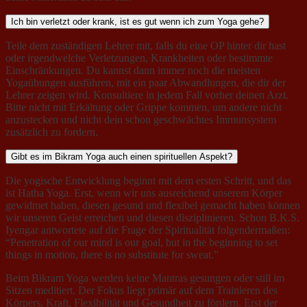
Ich bin verletzt oder krank, ist es gut wenn ich zum Yoga gehe?
Teile dem zuständigen Lehrer mit, falls du eine OP hinter dir hast
oder irgendwelche Verletzungen, Krankheiten oder bestimmte
Einschränkungen. Du kannst dann immer noch die meisten
Yogaübungen ausführen, mit ein paar Abwandlungen, die dir der
Lehrer zeigen wird. Konsultiere in jedem Fall vorher deinen Arzt.
Bitte nicht mit Erkältung oder Grippe kommen, um andere nicht
anzustecken und nicht dein schon geschwächtes Immunsystem
zusätzlich zu fordern.
Gibt es im Bikram Yoga auch einen spirituellen Aspekt?
Die yogische Entwicklung beginnt mit dem ersten Schritt, und das
ist Hatha Yoga. Erst, wenn wir uns ausreichend unserem Körper
gewidmet haben, diesen gesund und flexibel gemacht haben können
wir unseren Geist erreichen und diesen disziplinieren. Schon B.K.S.
Iyengar antwortete auf die Frage der Spiritualität folgendermaßen:
“Penetration of our mind is our goal, but in the beginning to set
things in motion, there is no substitute for sweat.”
Beim Bikram Yoga werden keine Mantras gesungen oder still im
Sitzen meditiert. Der Fokus liegt primär auf dem Trainieren des
Körpers, Kraft, Flexibilität und Gesundheit zu fördern. Erst der