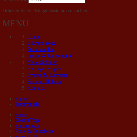
Drücken Sie die Eingabetaste um zu suchen
MENU
Home
Bikram Yoga
Stundenplan
Preise & Gutscheine
Neue Schüler
Häufige Fragen
Events & Retreats
Simona Hübner
Kontakt
Support
Testimonials
Home
Bikram Yoga
Stundenplan
Preise & Gutscheine
Neue Schüler