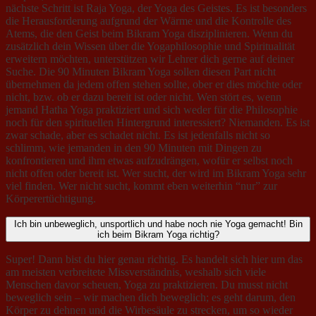
nächste Schritt ist Raja Yoga, der Yoga des Geistes. Es ist besonders
die Herausforderung aufgrund der Wärme und die Kontrolle des
Atems, die den Geist beim Bikram Yoga disziplinieren. Wenn du
zusätzlich dein Wissen über die Yogaphilosophie und Spiritualität
erweitern möchten, unterstützen wir Lehrer dich gerne auf deiner
Suche. Die 90 Minuten Bikram Yoga sollen diesen Part nicht
übernehmen da jedem offen stehen sollte, ober er dies möchte oder
nicht, bzw. ob er dazu bereit ist oder nicht. Wen stört es, wenn
jemand Hatha Yoga praktiziert und sich weder für die Philosophie
noch für den spirituellen Hintergrund interessiert? Niemanden. Es ist
zwar schade, aber es schadet nicht. Es ist jedenfalls nicht so
schlimm, wie jemanden in den 90 Minuten mit Dingen zu
konfrontieren und ihm etwas aufzudrängen, wofür er selbst noch
nicht offen oder bereit ist. Wer sucht, der wird im Bikram Yoga sehr
viel finden. Wer nicht sucht, kommt eben weiterhin “nur” zur
Körperertüchtigung.
Ich bin unbeweglich, unsportlich und habe noch nie Yoga gemacht! Bin
ich beim Bikram Yoga richtig?
Super! Dann bist du hier genau richtig. Es handelt sich hier um das
am meisten verbreitete Missverständnis, weshalb sich viele
Menschen davor scheuen, Yoga zu praktizieren. Du musst nicht
beweglich sein – wir machen dich beweglich; es geht darum, den
Körper zu dehnen und die Wirbesäule zu strecken, um so wieder