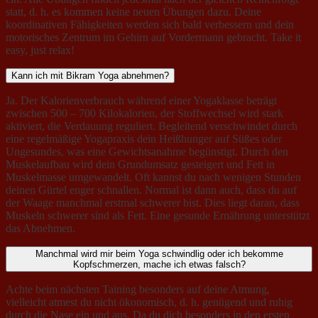
statt, d. h. es kommen keine neuen Übungen dazu. Deine
koordinativen Fähigkeiten werden sich bald verbessern und dein
motorisches Zentrum im Gehirn auf Vordermann gebracht. Take it
easy, just relax!
Kann ich mit Bikram Yoga abnehmen?
Ja. Der Kalorienverbrauch während einer Yogaklasse beträgt
zwischen 500 – 700 Kilokalorien, der Stoffwechsel wird stark
aktiviert, die Verdauung reguliert. Begleitend verschwindet durch
eine regelmäßige Yogapraxis dein Heißhunger auf Süßes oder
Ungesundes, was eine Gewichtsanahme begünstigt. Durch den
Muskelaufbau wird dein Grundumsatz gesteigert und Fett in
Muskelmasse umgewandelt. Oft kannst du nach wenigen Stunden
deinen Gürtel enger schnallen. Normal ist dann auch, dass du auf
der Waage manchmal erstmal schwerer bist. Dies liegt daran, dass
Muskeln schwerer sind als Fett. Eine gesunde Ernährung unterstützt
das Abnehmen.
Manchmal wird mir beim Yoga schwindlig oder ich bekomme
Kopfschmerzen, mache ich etwas falsch?
Achte beim nächsten Taining besonders auf deine Atmung,
vielleicht atmest du nicht ökonomisch, d. h. genügend und ruhig
durch die Nase ein und aus. Da du dich besonders in den ersten