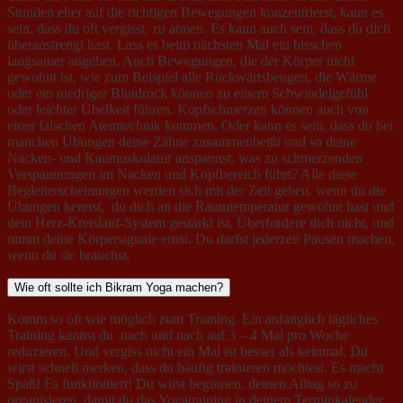
Stunden eher auf die richtigen Bewegungen konzentrierst, kann es
sein, dass du oft vergisst, zu atmen. Es kann auch sein, dass du dich
überanstrengt hast. Lass es beim nächsten Mal ein bisschen
langsamer angehen. Auch Bewegungen, die der Körper nicht
gewohnt ist, wie zum Beispiel alle Rückwärtsbeugen, die Wärme
oder ein niedriger Blutdruck können zu einem Schwindelgefühl
oder leichter Übelkeit führen. Kopfschmerzen können auch von
einer falschen Atemtechnik kommen. Oder kann es sein, dass du bei
manchen Übungen deine Zähne zusammenbeißt und so deine
Nacken- und Kaumuskulatur anspannst, was zu schmerzenden
Verspannungen im Nacken und Kopfbereich führt? Alle diese
Begleiterscheinungen werden sich mit der Zeit geben, wenn du die
Übungen kennst, du dich an die Raumtemperatur gewöhnt hast und
dein Herz-Kreislauf-System gestärkt ist. Überfordere dich nicht, und
nimm deine Körpersignale ernst. Du darfst jederzeit Pausen machen,
wenn du sie brauchst.
Wie oft sollte ich Bikram Yoga machen?
Komm so oft wie möglich zum Training. Ein anfänglich tägliches
Training kannst du nach und nach auf 3 – 4 Mal pro Woche
reduzieren. Und vergiss nicht ein Mal ist besser als keinmal. Du
wirst schnell merken, dass du häufig trainieren möchtest. Es macht
Spaß! Es funktioniert! Du wirst beginnen, deinen Alltag so zu
organisieren, damit du das Yogatraining in deinem Terminkalender