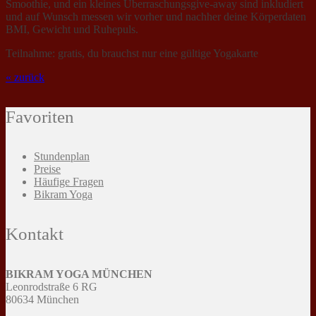
Smoothie, und ein kleines Überraschungsgive-away sind inkludiert
und auf Wunsch messen wir vorher und nachher deine Körperdaten
BMI, Gewicht und Ruhepuls.
Teilnahme: gratis, du brauchst nur eine gültige Yogakarte
« zurück
Favoriten
Stundenplan
Preise
Häufige Fragen
Bikram Yoga
Kontakt
BIKRAM YOGA MÜNCHEN
Leonrodstraße 6 RG
80634 München