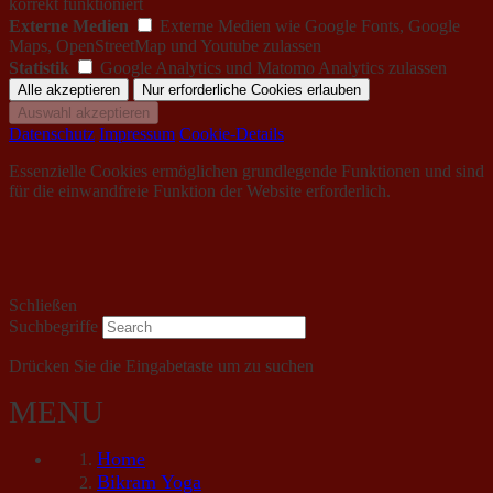
korrekt funktioniert
Externe Medien
Externe Medien wie Google Fonts, Google
Maps, OpenStreetMap und Youtube zulassen
Statistik
Google Analytics und Matomo Analytics zulassen
Datenschutz
Impressum
Cookie-Details
Essenzielle Cookies ermöglichen grundlegende Funktionen und sind
für die einwandfreie Funktion der Website erforderlich.
Schließen
Suchbegriffe
Drücken Sie die Eingabetaste um zu suchen
MENU
Home
Bikram Yoga