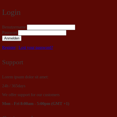
Login
Benutzername
Passwort
Anmelden
Register
|
Lost your password?
Support
Lorem ipsum dolor sit amet:
24h
/ 365days
We offer support for our customers
Mon - Fri 8:00am - 5:00pm
(GMT +1)