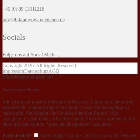
+49 (0) 89 13011218
info@bikramyogamuenchen.de
Socials
Folge uns auf Social Media .
Copyright 2026. All Rights Reserved.
Impressum
Datenschutz
AGB
Einstellungen gespeichert
Datenschutzeinstellungen
Wir setzen auf unserer Website Cookies ein. Einige von ihnen sind
erforderlich, während andere uns helfen unser Onlineangebot zu
verbessern. Sie können alle Cookies über den Button “Alle
akzeptieren” zustimmen, oder Ihre eigene Auswahl vornehmen und
diese mit dem Button “Auswahl akzeptieren” speichern.
Erforderlich*
Notwendige Cookies zulassen damit die Website